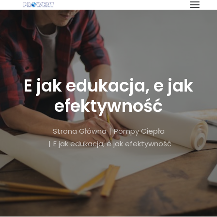
OFERTA
KLIMATYZACJA
REKUPERACJA
E jak edukacja, e jak
WENTYLACJA
efektywność
POMPY CIEPŁA
BLOG
Strona Główna
Pompy Ciepła
E jak edukacja, e jak efektywność
INWESTYCJE
O NAS
PRACA