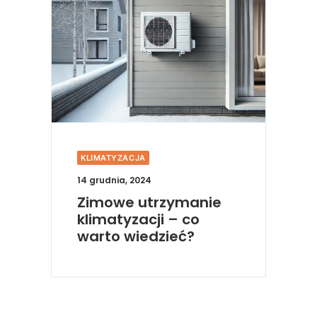
KLIMATYZACJA
K
14 grudnia, 2024
16
Zimowe utrzymanie
W
klimatyzacji – co
e
warto wiedzieć?
e
b