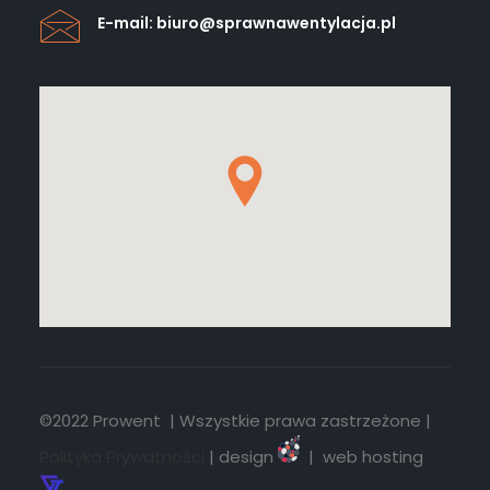
E-mail: biuro@sprawnawentylacja.pl
©2022 Prowent | Wszystkie prawa zastrzeżone |
Polityka Prywatności
| design
| web hosting