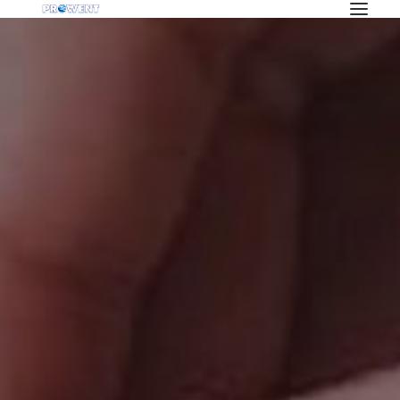
OFERTA
KLIMATYZACJA
REKUPERACJA
WENTYLACJA
POMPY CIEPŁA
BLOG
INWESTYCJE
O NAS
PRACA