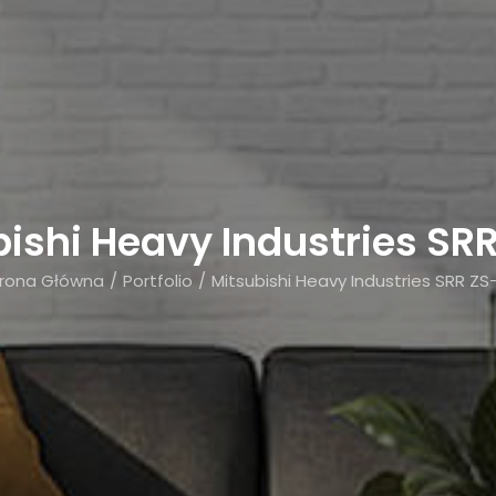
bishi Heavy Industries SR
trona Główna
Portfolio
Mitsubishi Heavy Industries SRR Z