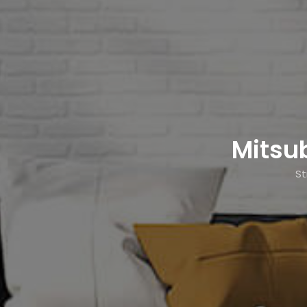
Mitsu
S