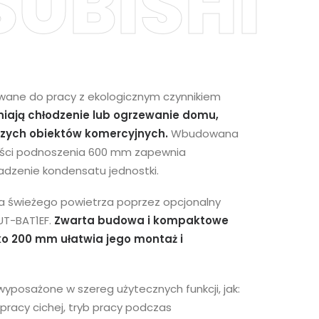
SUBISHI
owane do pracy z ekologicznym czynnikiem
iają chłodzenie lub ogrzewanie domu,
szych obiektów komercyjnych.
Wbudowana
ości podnoszenia 600 mm zapewnia
zenie kondensatu jednostki.
 świeżego powietrza poprzez opcjonalny
UT-BAT1EF.
Zwarta budowa i kompaktowe
ko 200 mm ułatwia jego montaż i
yposażone w szereg użytecznych funkcji, jak:
 pracy cichej, tryb pracy podczas