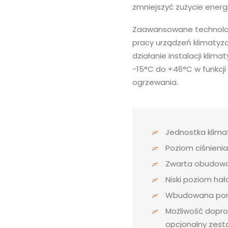
zmniejszyć zużycie energ
Zaawansowane technolog
pracy urządzeń klimatyza
działanie instalacji klim
-15°C do +46°C w funkcji
ogrzewania.
Jednostka klima
Poziom ciśnieni
Zwarta obudow
Niski poziom ha
Wbudowana pomp
Możliwość dopro
opcjonalny zest