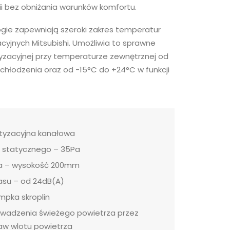
ii bez obniżania warunków komfortu.
ie zapewniają szeroki zakres temperatur
cyjnych Mitsubishi. Umożliwia to sprawne
atyzacyjnej przy temperaturze zewnętrznej od
 chłodzenia oraz od -15°C do +24°C w funkcji
tyzacyjna kanałowa
a statycznego – 35Pa
a – wysokość 200mm
łasu – od 24dB(A)
ka skroplin
wadzenia świeżego powietrza przez
aw wlotu powietrza