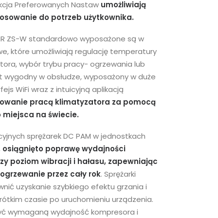
nkcja Preferowanych Nastaw
umożliwiają
osowanie do potrzeb użytkownika.
RR ZS-W standardowo wyposażone są w
e, które umożliwiają regulację temperatury
atora, wybór trybu pracy- ogrzewania lub
est wygodny w obsłudze, wyposażony w duże
fejs WiFi wraz z intuicyjną aplikacją
erowanie pracą klimatyzatora za pomocą
miejsca na świecie.
acyjnych sprężarek DC PAM w jednostkach
,
osiągnięto poprawę wydajności
zy poziom wibracji i hałasu,
zapewniając
 ogrzewanie przez cały rok
. Sprężarki
ić uzyskanie szybkiego efektu grzania i
rótkim czasie po uruchomieniu urządzenia.
żyć wymaganą wydajność kompresora i