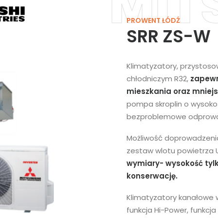
MIT
PROWENT ŁÓDŹ
SRR ZS-W
Klimatyzatory, przystos
chłodniczym R32,
zapewn
mieszkania oraz mniej
pompa skroplin o wysok
bezproblemowe odprowad
Możliwość doprowadzenia
zestaw wlotu powietrza 
wymiary- wysokość tyl
konserwację.
Klimatyzatory kanałowe w
funkcja Hi-Power, funkcja