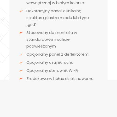
wewnętrznej w białym kolorze
Dekoracyjny panel z unikalną
strukturą plastra miodu lub typu
„grid”
Stosowany do montażu w
standardowym suficie
podwieszanym
Opcjonalny panel z deflektorem
Opcjonalny czujnik ruchu
Opcjonalny sterownik Wi-Fi
Zredukowany hałas dzięki nowemu
wentylatorowi Turbo
4-stronny nawiew
Klasa efektywności energetycznej
do A++/A++
Dostępne urządzenia o wydajności