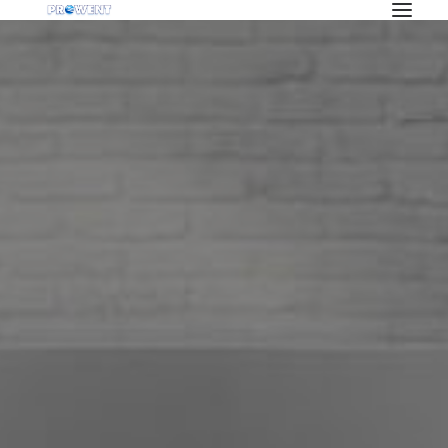
OFERTA
KLIMATYZACJA
REKUPERACJA
WENTYLACJA
POMPY CIEPŁA
BLOG
INWESTYCJE
O NAS
PRACA