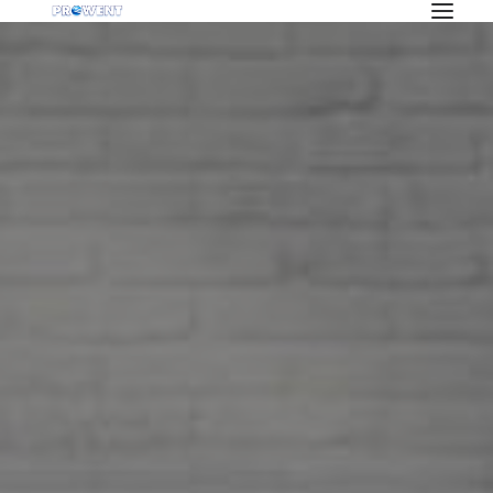
OFERTA
KLIMATYZACJA
REKUPERACJA
WENTYLACJA
POMPY CIEPŁA
BLOG
INWESTYCJE
O NAS
PRACA