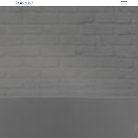
OFERTA
KLIMATYZACJA
REKUPERACJA
WENTYLACJA
POMPY CIEPŁA
BLOG
INWESTYCJE
O NAS
PRACA