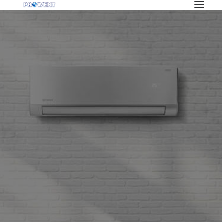
OFERTA
KLIMATYZACJA
REKUPERACJA
WENTYLACJA
POMPY CIEPŁA
BLOG
INWESTYCJE
O NAS
PRACA