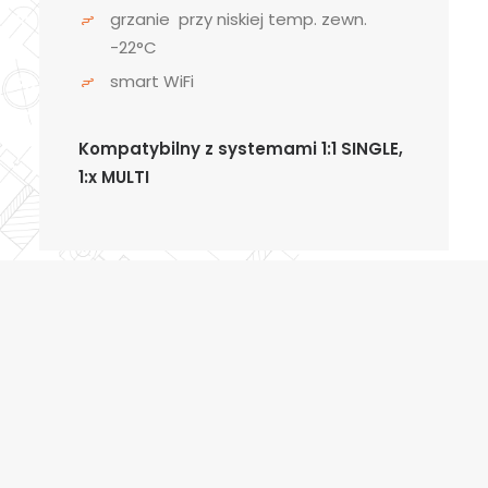
grzanie przy niskiej temp. zewn.
-22°C
smart WiFi
Kompatybilny z systemami 1:1 SINGLE,
1:x MULTI
Kategoria:
SZCZEGÓŁOWE 
Klimatyzatory
,
INFORMACJE O 
PRODUKCIE
Rotenso