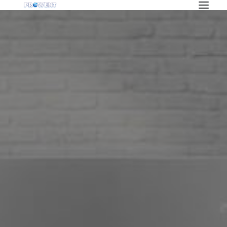
OFERTA
KLIMATYZACJA
REKUPERACJA
WENTYLACJA
POMPY CIEPŁA
BLOG
INWESTYCJE
O NAS
PRACA