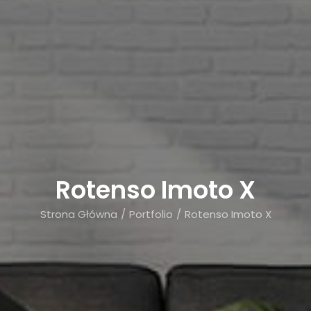
Rotenso Imoto X
Strona Główna
Portfolio
Rotenso Imoto X