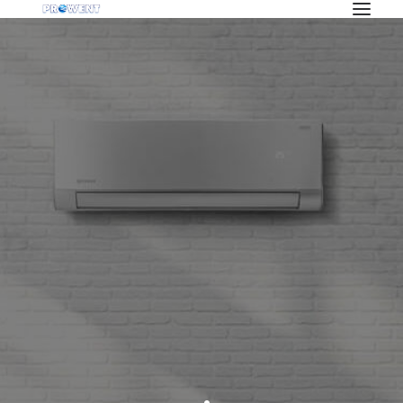
OFERTA
KLIMATYZACJA
REKUPERACJA
WENTYLACJA
POMPY CIEPŁA
BLOG
INWESTYCJE
O NAS
PRACA