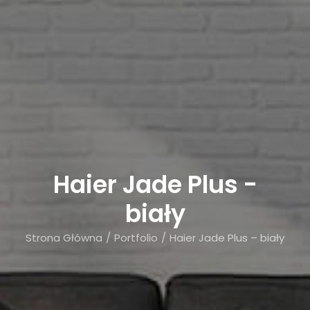
Haier Jade Plus -
biały
Strona Główna
Portfolio
Haier Jade Plus – biały