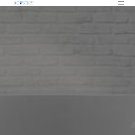
OFERTA
KLIMATYZACJA
REKUPERACJA
WENTYLACJA
POMPY CIEPŁA
BLOG
INWESTYCJE
O NAS
PRACA